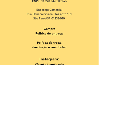
CNPJ:
14.220.047
/0001-75
Endereço Comercial
Rua Dona Veridiana, 147 apto 181
São Paulo/SP 01238-010
Compra
Política de entrega
Política de troca,
devolução e reembolso
Instagram:
@rudakandrade
@artededevoraromundo
@ocupasacy
www.youtube.com/c/RudáKAndrade
rudakandrade@gmail.com
| Tel:
11-957701928
© 2019 by Rudá K. Andrade
created with
Wix.com