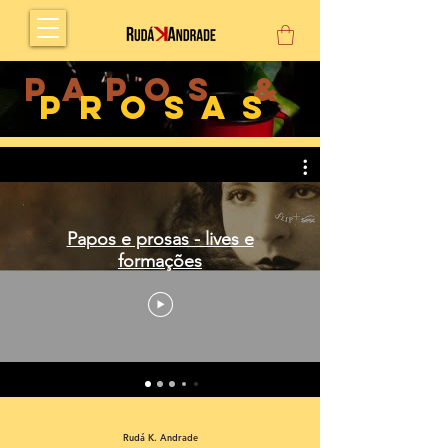
Papos &
PROSAS
Papos e prosas - lives e
formações
Rudá K. Andrade