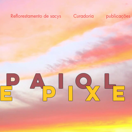
Reflorestamento de sacys
Curadoria
publicações
paiol
e Pix