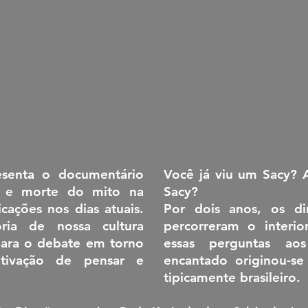
esenta o documentário
Você já viu um Sacy?
o e morte do mito na
Sacy?
icações nos dias atuais.
Por dois anos, os di
ria de nossa cultura
percorreram o interi
 para o debate em torno
essas perguntas aos
tivação de pensar e
encantado originou-se
tipicamente brasileiro.